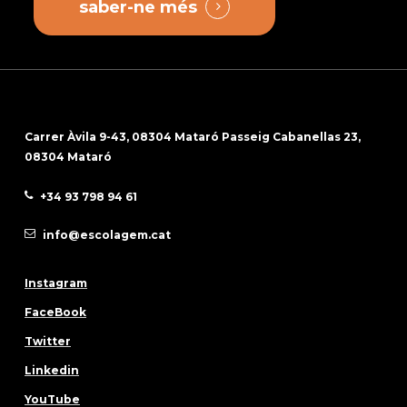
saber-ne més
Carrer Àvila 9-43, 08304 Mataró Passeig Cabanellas 23,
08304 Mataró
+34 93 798 94 61
info@escolagem.cat
Instagram
FaceBook
Twitter
Linkedin
YouTube