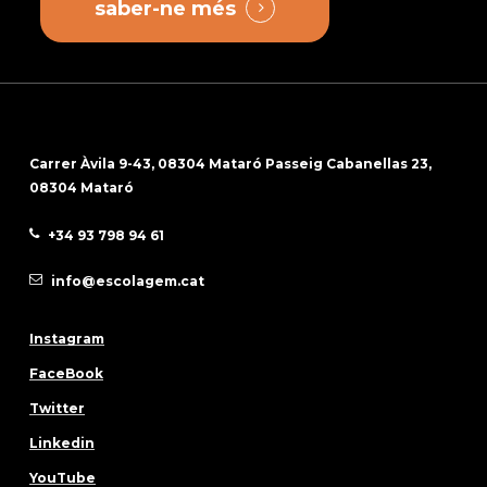
saber-ne més
Carrer Àvila 9-43, 08304 Mataró Passeig Cabanellas 23,
08304 Mataró
+34 93 798 94 61
info@escolagem.cat
Instagram
FaceBook
Twitter
Linkedin
YouTube