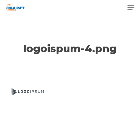
Skip
Men
to
main
content
logoispum-4.png